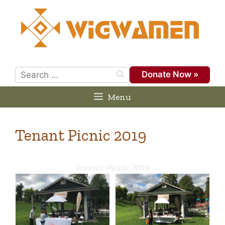
Skip
to
content
Search
Donate Now »
for:
Menu
Tenant Picnic 2019
Tenant Picnic 2019