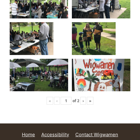
«
‹
of
2
›
»
Home
Accessibility
Contact Wigwamen