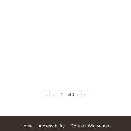
«
‹
of
2
›
»
Home
Accessibility
Contact Wigwamen